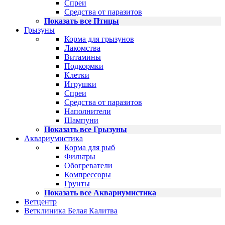
Спреи
Средства от паразитов
Показать все Птицы
Грызуны
Корма для грызунов
Лакомства
Витамины
Подкормки
Клетки
Игрушки
Спреи
Средства от паразитов
Наполнители
Шампуни
Показать все Грызуны
Аквариумистика
Корма для рыб
Фильтры
Обогреватели
Компрессоры
Грунты
Показать все Аквариумистика
Ветцентр
Ветклиника Белая Калитва