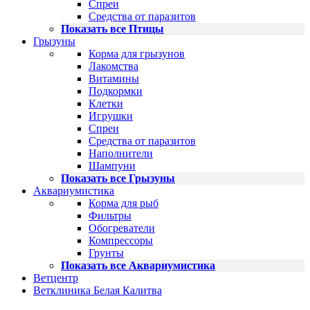
Спреи
Средства от паразитов
Показать все Птицы
Грызуны
Корма для грызунов
Лакомства
Витамины
Подкормки
Клетки
Игрушки
Спреи
Средства от паразитов
Наполнители
Шампуни
Показать все Грызуны
Аквариумистика
Корма для рыб
Фильтры
Обогреватели
Компрессоры
Грунты
Показать все Аквариумистика
Ветцентр
Ветклиника Белая Калитва